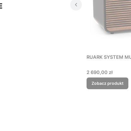
E
RUARK SYSTEM M
Cena
2 690,00 zł
Zobacz produkt