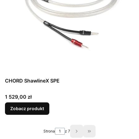
CHORD ShawlineX SPE
Cena
1 529,00 zł
Zobacz produkt
Strona
z 7
Przejdź do ostatniej st