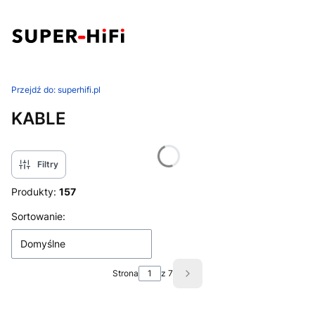
Przejdź do:
superhifi.pl
KABLE
Filtry
Produkty:
157
Lista produktów
Sortowanie:
Domyślne
Strona
z 7
Następne produkty