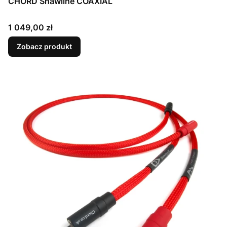
CHORD Shawline COAXIAL
Cena
1 049,00 zł
Zobacz produkt