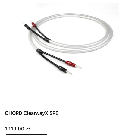
CHORD ClearwayX SPE
Cena
1 119,00 zł