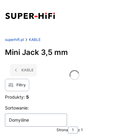
superhifi.pl
KABLE
Mini Jack 3,5 mm
KABLE
Filtry
Produkty:
5
Lista produktów
Sortowanie:
Domyślne
Strona
z 1