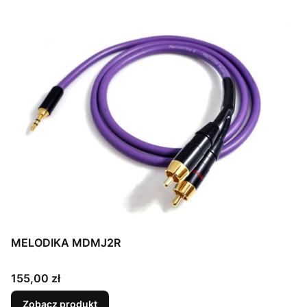
MELODIKA MDMJ2R
Cena
155,00 zł
Zobacz produkt