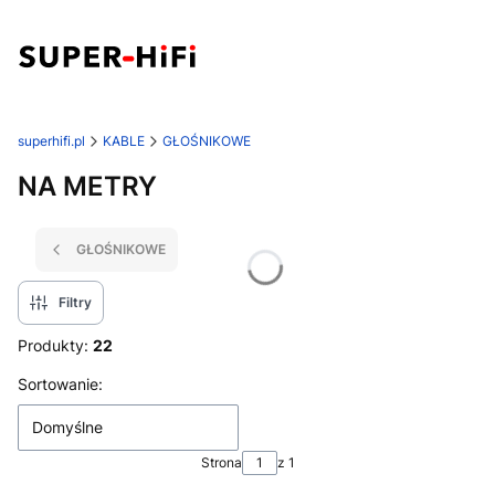
superhifi.pl
KABLE
GŁOŚNIKOWE
NA METRY
GŁOŚNIKOWE
Filtry
Produkty:
22
Lista produktów
Sortowanie:
Domyślne
Strona
z 1