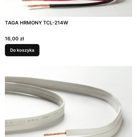
TAGA HRMONY TCL-214W
Cena
16,00 zł
Do koszyka