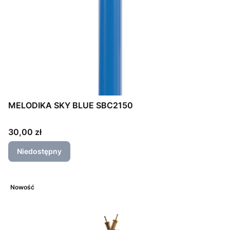
MELODIKA SKY BLUE SBC2150
Cena
30,00 zł
Niedostępny
Nowość