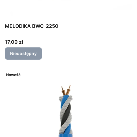
MELODIKA BWC-2250
Cena
17,00 zł
Niedostępny
Nowość