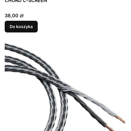
CHORD C-SCREEN
Cena
38,00 zł
Do koszyka