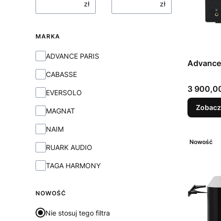
zł
zł
MARKA
Marka
ADVANCE PARIS
Advance 
CABASSE
Cena
3 900,00
EVERSOLO
Zobacz
MAGNAT
NAIM
Nowość
RUARK AUDIO
TAGA HARMONY
NOWOŚĆ
Nie stosuj tego filtra