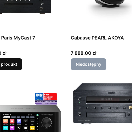
Paris MyCast 7
Cabasse PEARL AKOYA
Cena
 zł
7 888,00 zł
 produkt
Niedostępny