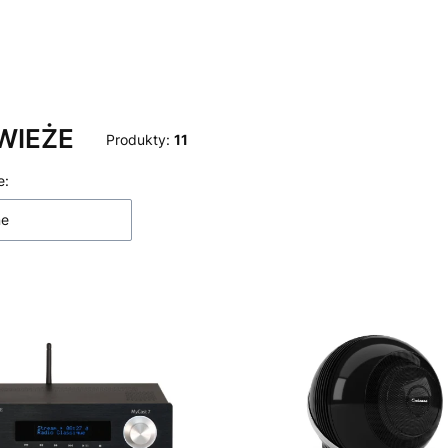
 WIEŻE
Produkty:
11
 produktów
e:
ne