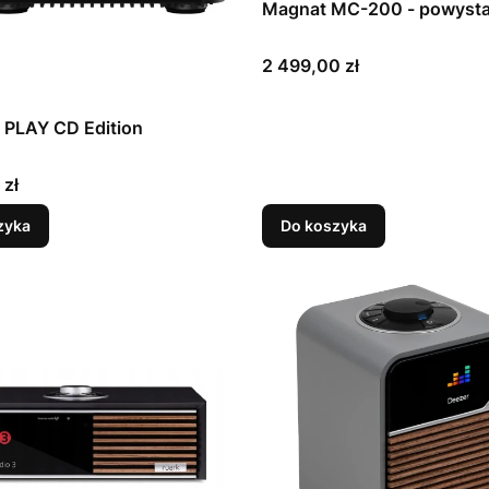
Magnat MC-200 - powyst
Cena
2 499,00 zł
 PLAY CD Edition
 zł
zyka
Do koszyka