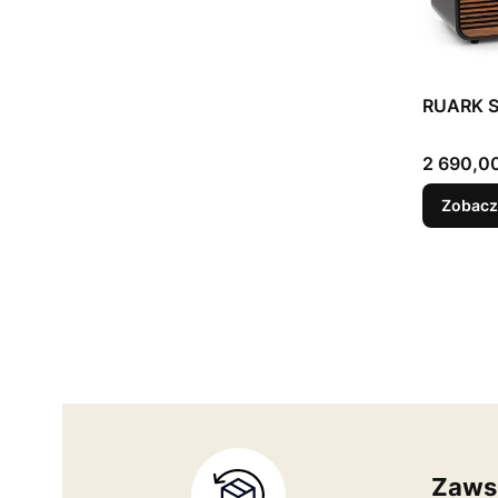
RUARK 
Cena
2 690,00
Zobacz
Zaws