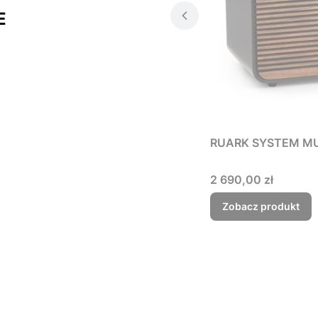
E
RUARK SYSTEM M
Cena
2 690,00 zł
Zobacz produkt