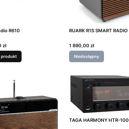
udio R610
RUARK R1S SMART RADIO
Cena
 zł
1 890,00 zł
 produkt
Niedostępny
TAGA HARMONY HTR-100