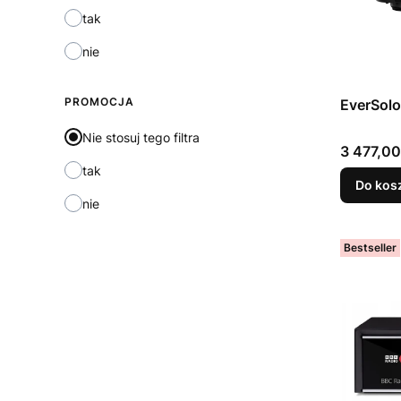
tak
nie
PROMOCJA
EverSolo
Nie stosuj tego filtra
Cena
3 477,00
tak
Do kos
nie
Bestseller