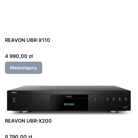
REAVON UBR-X110
Cena
4 990,00 zł
Niedostępny
REAVON UBR-X200
Cena
8 790,00 zł