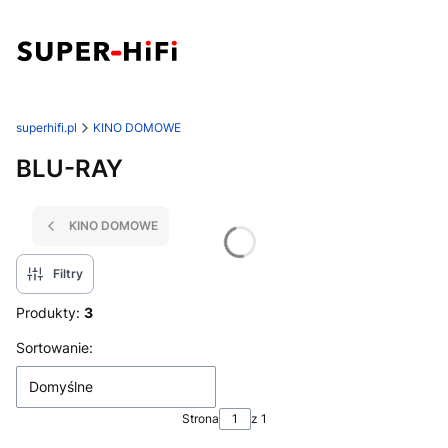
superhifi.pl
KINO DOMOWE
BLU-RAY
KINO DOMOWE
Filtry
Produkty:
3
Lista produktów
Sortowanie:
Domyślne
Strona
z 1