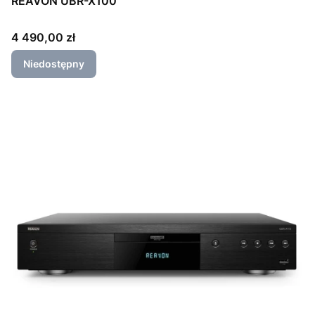
REAVON UBR-X100
Cena
4 490,00 zł
Niedostępny