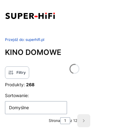
Przejdź do:
superhifi.pl
KINO DOMOWE
Filtry
Produkty:
268
Lista produktów
Sortowanie:
Domyślne
Strona
z 12
Następne produkty