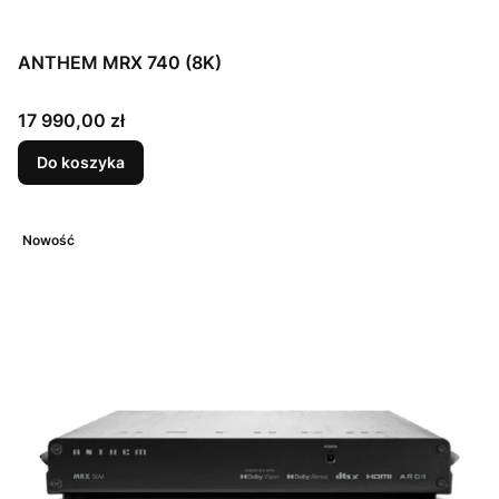
ANTHEM MRX 740 (8K)
Cena
17 990,00 zł
Do koszyka
Nowość