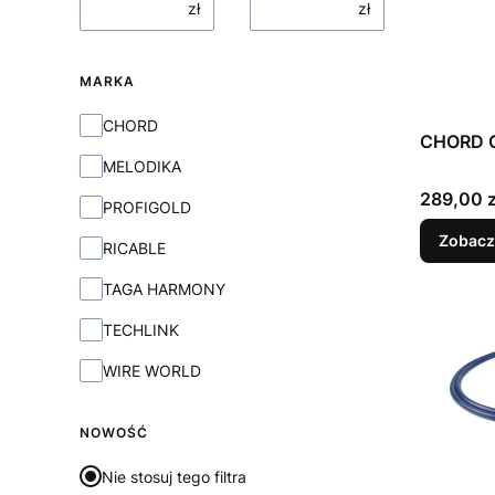
zł
zł
MARKA
Marka
CHORD
CHORD C
MELODIKA
Cena
289,00 z
PROFIGOLD
Zobacz
RICABLE
TAGA HARMONY
TECHLINK
WIRE WORLD
NOWOŚĆ
Nie stosuj tego filtra