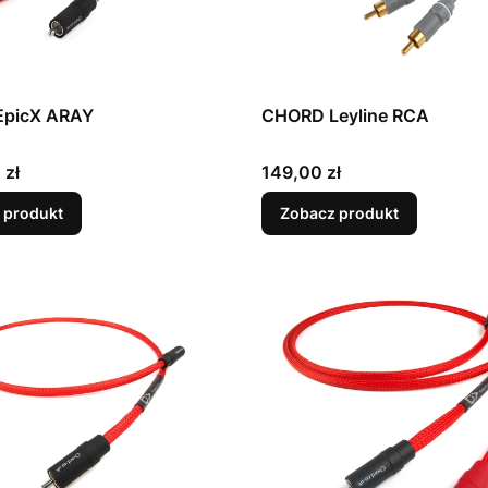
picX ARAY
CHORD Leyline RCA
Cena
 zł
149,00 zł
 produkt
Zobacz produkt