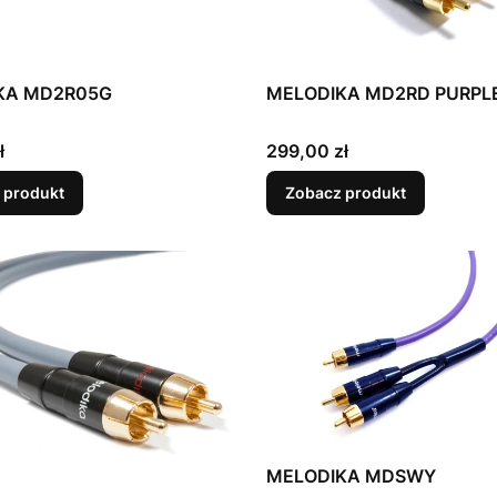
KA MD2R05G
MELODIKA MD2RD PURPL
Cena
ł
299,00 zł
 produkt
Zobacz produkt
MELODIKA MDSWY