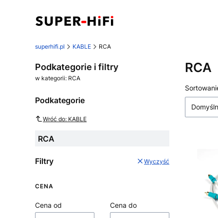
superhifi.pl
KABLE
RCA
RCA
Podkategorie i filtry
w kategorii: RCA
Lista
Sortowani
Podkategorie
Domyśl
Wróć do: KABLE
RCA
Filtry
Wyczyść
CENA
Cena od
Cena do