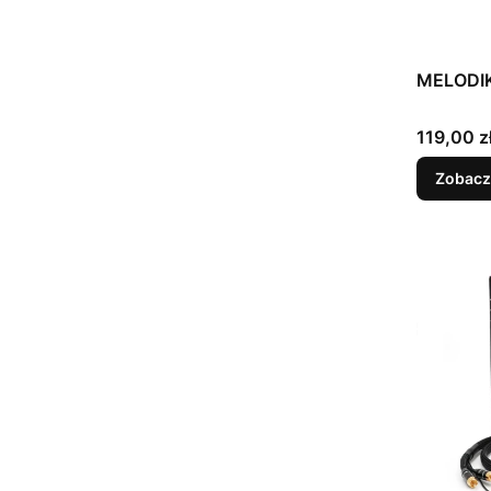
MELODI
Cena
119,00 z
Zobacz