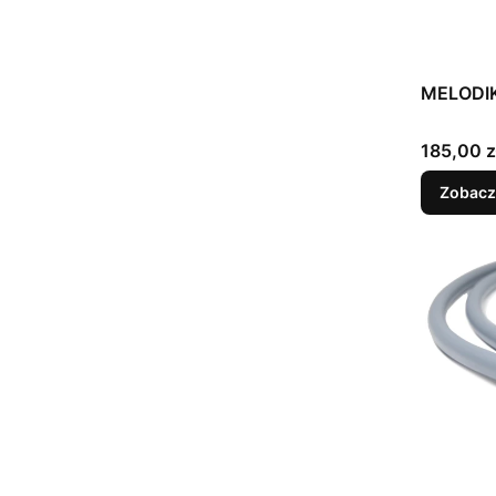
MELODI
Cena
185,00 z
Zobacz