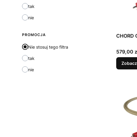
tak
nie
PROMOCJA
CHORD C
Nie stosuj tego filtra
Cena
579,00 z
tak
Zobacz
nie