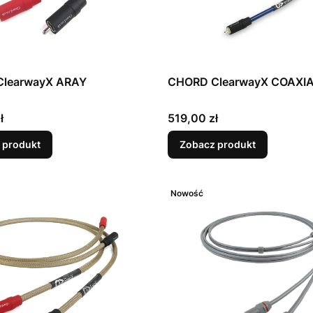
learwayX ARAY
CHORD ClearwayX COAXI
Cena
ł
519,00 zł
 produkt
Zobacz produkt
Nowość