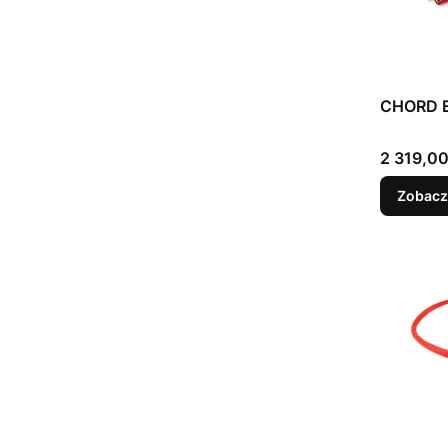
CHORD E
Cena
2 319,00
Zobacz