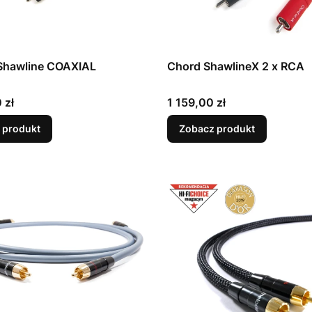
hawline COAXIAL
Chord ShawlineX 2 x RCA
Cena
 zł
1 159,00 zł
 produkt
Zobacz produkt