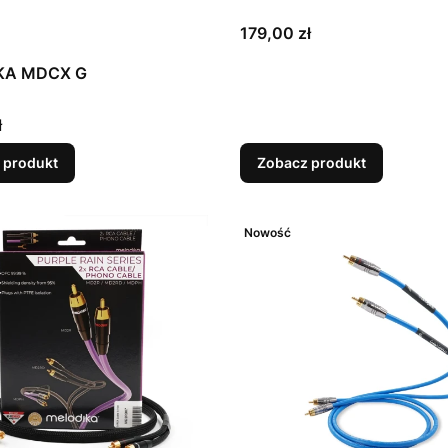
Cena
179,00 zł
KA MDCX G
ł
 produkt
Zobacz produkt
Nowość