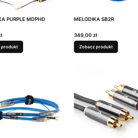
KA PURPLE MDPHD
MELODIKA SB2R
Cena
ł
349,00 zł
 produkt
Zobacz produkt