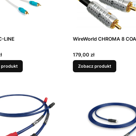
-LINE
WireWorld CHROMA 8 COA
Cena
ł
179,00 zł
 produkt
Zobacz produkt