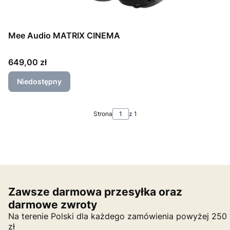
Mee Audio MATRIX CINEMA
Cena
649,00 zł
Niedostępny
Strona
z 1
Zawsze darmowa przesyłka oraz
darmowe zwroty
Na terenie Polski dla każdego zamówienia powyżej 250
zł