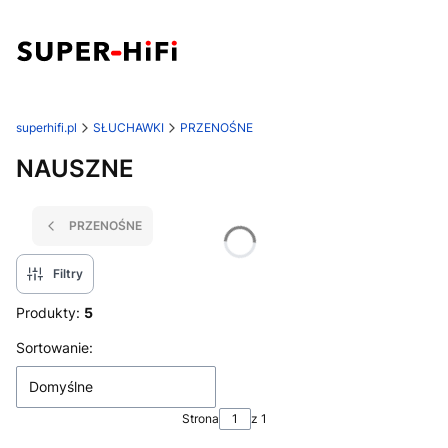
superhifi.pl
SŁUCHAWKI
PRZENOŚNE
NAUSZNE
PRZENOŚNE
Filtry
Produkty:
5
Lista produktów
Sortowanie:
Domyślne
Strona
z 1