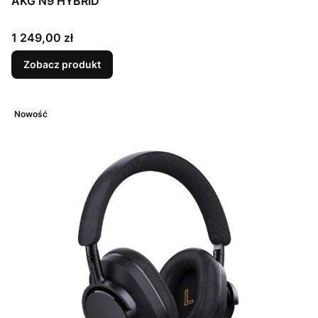
AKG N9 HYBRID
Cena
1 249,00 zł
Zobacz produkt
Nowość