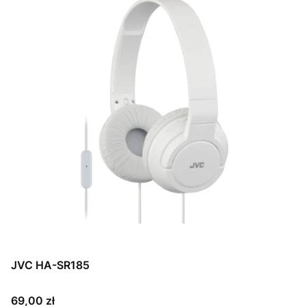
JVC HA-SR185
Cena
69,00 zł