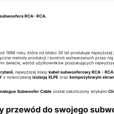
 subwoofera RCA- RCA.
d 1986 roku, która od blisko 30 lat produkuje najwyższej j
yczne metody produkcji i kontroli wytwarzanych przez nią k
łym świecie, wśród użytkowników poszukujących najwyższej
ytanii
, najwyższej klasy
kabel subwooferowy RCA - RCA
Y
z nowoczesną
izolacją XLPE
oraz
kompozytowym ekra
nalogue Subwoofer Cable
został zakończony wtykami
Ch
zy przewód do swojego subw