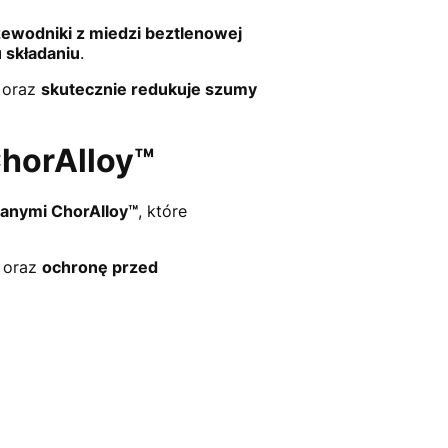
ewodniki z miedzi beztlenowej
 składaniu
.
oraz
skutecznie redukuje szumy
ChorAlloy™
anymi ChorAlloy™
, które
oraz
ochronę przed