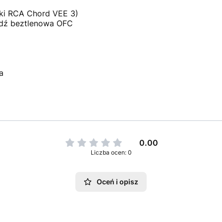
ki RCA Chord VEE 3)
dź beztlenowa OFC
a
0.00
Liczba ocen: 0
Oceń i opisz