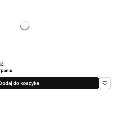
żnić się ceną
ść:
rpaniu
Dodaj do koszyka