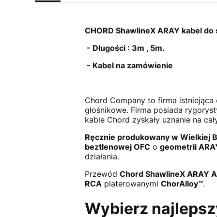
CHORD ShawlineX ARAY kabel do
- Długości : 3m , 5m.
- Kabel na zamówienie
Chord Company to firma istniejąca o
głośnikowe. Firma posiada rygoryst
kable Chord zyskały uznanie na ca
Ręcznie produkowany w Wielkiej Br
beztlenowej OFC
o
geometrii ARA
działania.
Przewód
Chord ShawlineX ARAY A
RCA
platerowanymi
ChorAlloy™
.
Wybierz najleps