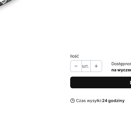
Wybierz wariant produktu:
Poszczególne warianty mogą ró
*
Długość
Wybierz
Ilość
Dostępno
szt.
na wycze
Czas wysyłki:
24 godziny