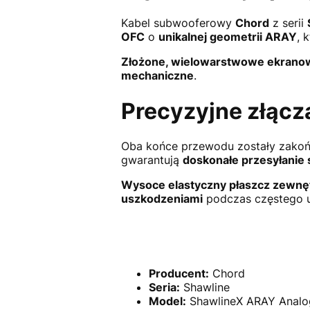
Kabel subwooferowy
Chord
z serii
OFC
o
unikalnej geometrii ARAY
, 
Złożone, wielowarstwowe ekrano
mechaniczne
.
Precyzyjne złącz
Oba końce przewodu zostały zako
gwarantują
doskonałe przesyłanie 
Wysoce elastyczny płaszcz zewnę
uszkodzeniami
podczas częstego u
Producent:
Chord
Seria:
Shawline
Model:
ShawlineX ARAY Analo