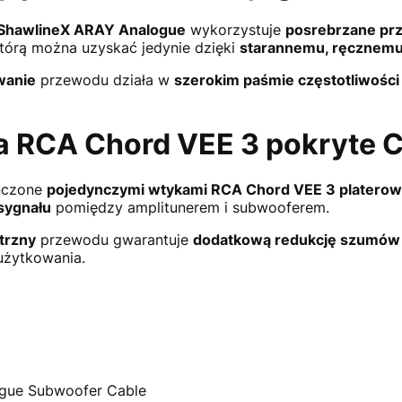
ShawlineX ARAY Analogue
wykorzystuje
posrebrzane prz
którą można uzyskać jedynie dzięki
starannemu, ręcznemu
wanie
przewodu działa w
szerokim paśmie częstotliwości
a RCA Chord VEE 3 pokryte 
ńczone
pojedynczymi wtykami RCA Chord VEE 3 platerow
sygnału
pomiędzy amplitunerem i subwooferem.
trzny
przewodu gwarantuje
dodatkową redukcję szumów
żytkowania.
gue Subwoofer Cable