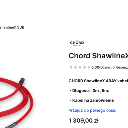
ShawlineX SUB
Chord Shawline
0.00
(Oceny: 0 Recenzj
CHORD ShawlineX ARAY kabel
- Długości : 3m , 5m.
- Kabel na zamówienie
Przejdź do pełnego opisu
Cena
1 309,00 zł