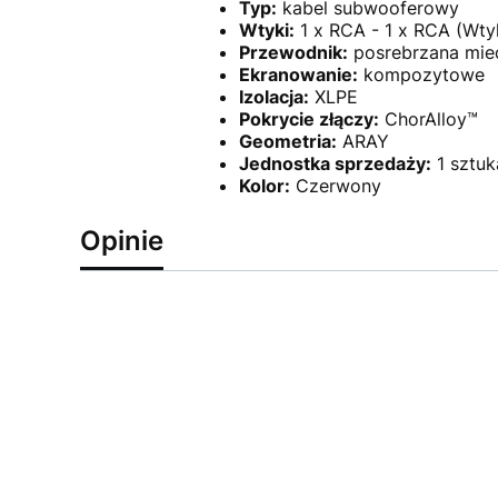
Typ:
kabel subwooferowy
Wtyki:
1 x RCA - 1 x RCA (Wty
Przewodnik:
posrebrzana mie
Ekranowanie:
kompozytowe
Izolacja:
XLPE
Pokrycie złączy:
ChorAlloy™
Geometria:
ARAY
Jednostka sprzedaży:
1 sztuk
Kolor:
Czerwony
Opinie