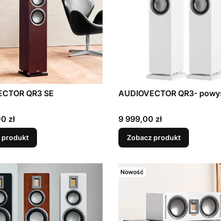
ECTOR QR3 SE
AUDIOVECTOR QR3- powy
Cena
0 zł
9 999,00 zł
 produkt
Zobacz produkt
Nowość