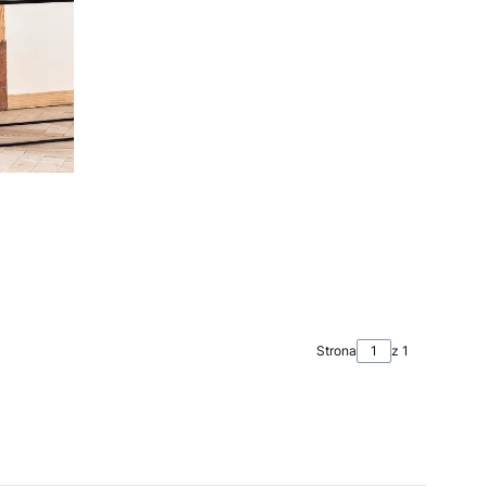
Strona
z 1