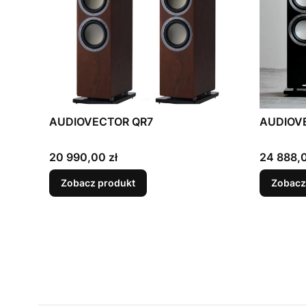
AUDIOVECTOR QR7
AUDIOV
Cena
Cena
20 990,00 zł
24 888,0
Zobacz produkt
Zobacz