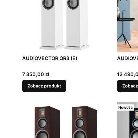
AUDIOVECTOR QR3 (E)
AUDIOV
Cena
Cena
7 350,00 zł
12 490,0
Zobacz produkt
Zobacz
Nowość