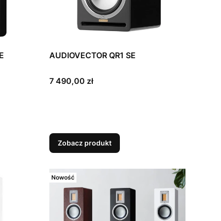
E
AUDIOVECTOR QR1 SE
Cena
7 490,00 zł
Zobacz produkt
Nowość