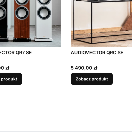
ECTOR QR7 SE
AUDIOVECTOR QRC SE
Cena
0 zł
5 490,00 zł
 produkt
Zobacz produkt