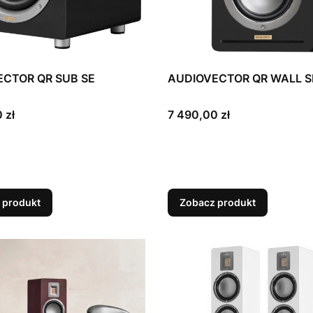
CTOR QR SUB SE
AUDIOVECTOR QR WALL S
Cena
 zł
7 490,00 zł
 produkt
Zobacz produkt