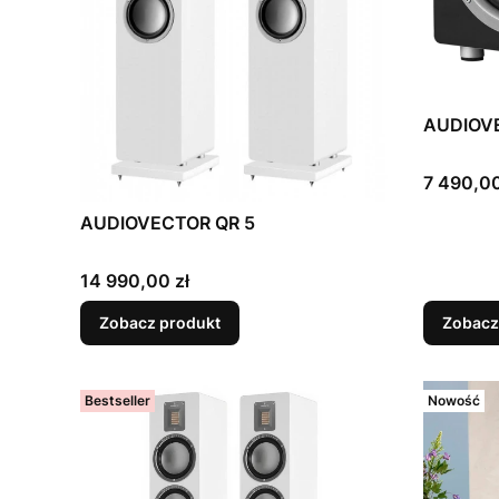
AUDIOVE
Cena
7 490,00
AUDIOVECTOR QR 5
Cena
14 990,00 zł
Zobacz produkt
Zobacz
Bestseller
Nowość