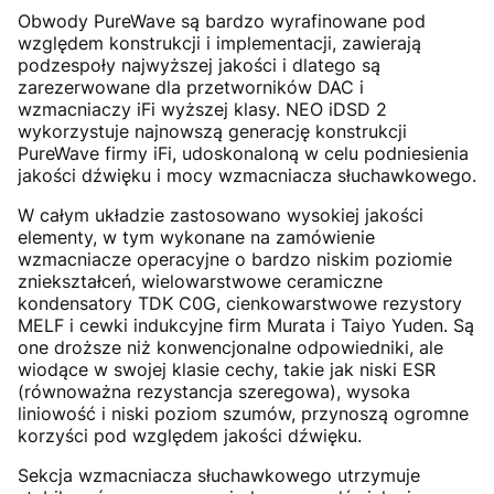
Obwody PureWave są bardzo wyrafinowane pod
względem konstrukcji i implementacji, zawierają
podzespoły najwyższej jakości i dlatego są
zarezerwowane dla przetworników DAC i
wzmacniaczy iFi wyższej klasy. NEO iDSD 2
wykorzystuje najnowszą generację konstrukcji
PureWave firmy iFi, udoskonaloną w celu podniesienia
jakości dźwięku i mocy wzmacniacza słuchawkowego.
W całym układzie zastosowano wysokiej jakości
elementy, w tym wykonane na zamówienie
wzmacniacze operacyjne o bardzo niskim poziomie
zniekształceń, wielowarstwowe ceramiczne
kondensatory TDK C0G, cienkowarstwowe rezystory
MELF i cewki indukcyjne firm Murata i Taiyo Yuden. Są
one droższe niż konwencjonalne odpowiedniki, ale
wiodące w swojej klasie cechy, takie jak niski ESR
(równoważna rezystancja szeregowa), wysoka
liniowość i niski poziom szumów, przynoszą ogromne
korzyści pod względem jakości dźwięku.
Sekcja wzmacniacza słuchawkowego utrzymuje