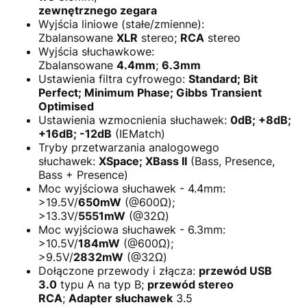
zewnętrznego zegara
Wyjścia liniowe (stałe/zmienne):
Zbalansowane
XLR
stereo;
RCA
stereo
Wyjścia słuchawkowe:
Zbalansowane
4.4mm
;
6.3mm
Ustawienia filtra cyfrowego:
Standard; Bit
Perfect; Minimum Phase; Gibbs Transient
Optimised
Ustawienia wzmocnienia słuchawek:
0dB; +8dB;
+16dB; -12dB
(IEMatch)
Tryby przetwarzania analogowego
słuchawek:
XSpace; XBass II
(Bass, Presence,
Bass + Presence)
Moc wyjściowa słuchawek - 4.4mm:
>19.5V/
650mW
(@600Ω);
>13.3V/
5551mW
(@32Ω)
Moc wyjściowa słuchawek - 6.3mm:
>10.5V/
184mW
(@600Ω);
>9.5V/
2832mW
(@32Ω)
Dołączone przewody i złącza:
przewód USB
3.0
typu A na typ B;
przewód stereo
RCA
;
Adapter słuchawek
3.5