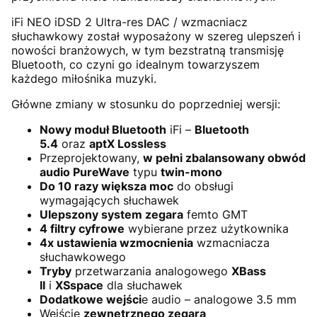
iFi NEO iDSD 2 Ultra-res DAC / wzmacniacz
słuchawkowy został wyposażony w szereg ulepszeń i
nowości branżowych, w tym bezstratną transmisję
Bluetooth, co czyni go idealnym towarzyszem
każdego miłośnika muzyki.
Główne zmiany w stosunku do poprzedniej wersji:
Nowy moduł Bluetooth
iFi –
Bluetooth
5.4
oraz
aptX Lossless
Przeprojektowany,
w pełni zbalansowany obwód
audio PureWave
typu
twin-mono
Do 10 razy większa moc
do obsługi
wymagających słuchawek
Ulepszony system zegara
femto GMT
4 filtry cyfrowe
wybierane przez użytkownika
4x ustawienia wzmocnienia
wzmacniacza
słuchawkowego
Tryby
przetwarzania analogowego
XBass
II
i
XSspace
dla słuchawek
Dodatkowe wejści
e audio – analogowe 3.5 mm
Wejście
zewnętrznego zegara