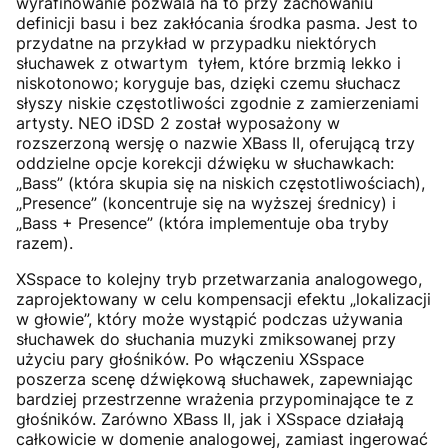
wyrafinowanie pozwala na to przy zachowaniu
definicji basu i bez zakłócania środka pasma. Jest to
przydatne na przykład w przypadku niektórych
słuchawek z otwartym tyłem, które brzmią lekko i
niskotonowo; koryguje bas, dzięki czemu słuchacz
słyszy niskie częstotliwości zgodnie z zamierzeniami
artysty. NEO iDSD 2 został wyposażony w
rozszerzoną wersję o nazwie XBass II, oferującą trzy
oddzielne opcje korekcji dźwięku w słuchawkach:
„Bass” (która skupia się na niskich częstotliwościach),
„Presence” (koncentruje się na wyższej średnicy) i
„Bass + Presence” (która implementuje oba tryby
razem).
XSspace to kolejny tryb przetwarzania analogowego,
zaprojektowany w celu kompensacji efektu „lokalizacji
w głowie”, który może wystąpić podczas używania
słuchawek do słuchania muzyki zmiksowanej przy
użyciu pary głośników. Po włączeniu XSspace
poszerza scenę dźwiękową słuchawek, zapewniając
bardziej przestrzenne wrażenia przypominające te z
głośników. Zarówno XBass II, jak i XSspace działają
całkowicie w domenie analogowej, zamiast ingerować