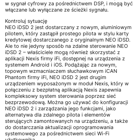
w sygnał cyfrowy za pośrednictwem DSP, i mogą być
włączane lub wyłączane ze ścieżki sygnału.
Kontroluj sytuację
NEO iDSD 2 jest dostarczany z nowym, aluminiowym
pilotem, który zastąpił prostego pilota w stylu karty
kredytowej dostarczanego z oryginalnym NEO iDSD.
Ale to nie jedyny sposób na zdalne sterowanie NEO
iDSD 2 – właściciele mogą również skorzystać z
aplikacji Nexis firmy iFi, dostępnej na urządzenia z
systemem Android i iOS. Podążając za nowym,
topowym wzmacniaczem słuchawkowym iCAN
Phantom firmy iFi, NEO iDSD 2 jest drugim
urządzeniem wyposażonym w moduł Nexis, który w
połączeniu z bezpłatną aplikacją Nexis zapewnia
kompleksowy system sterowania poprzez sieć
bezprzewodową. Można go używać do konfiguracji
NEO iDSD 2 i zarządzania jego funkcjami, jako
alternatywa dla zdalnego pilota i elementów
sterujących zamontowanych na urządzeniu, a także
do dostarczania aktualizacji oprogramowania
systemowego za pośrednictwem sieci Wi-Fi
użytkownika.