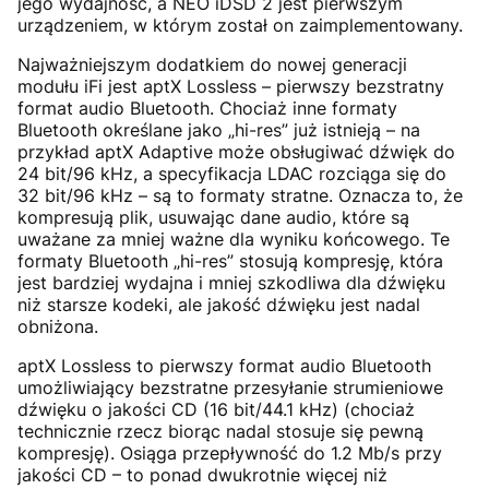
jego wydajność, a NEO iDSD 2 jest pierwszym
urządzeniem, w którym został on zaimplementowany.
Najważniejszym dodatkiem do nowej generacji
modułu iFi jest aptX Lossless – pierwszy bezstratny
format audio Bluetooth. Chociaż inne formaty
Bluetooth określane jako „hi-res” już istnieją – na
przykład aptX Adaptive może obsługiwać dźwięk do
24 bit/96 kHz, a specyfikacja LDAC rozciąga się do
32 bit/96 kHz – są to formaty stratne. Oznacza to, że
kompresują plik, usuwając dane audio, które są
uważane za mniej ważne dla wyniku końcowego. Te
formaty Bluetooth „hi-res” stosują kompresję, która
jest bardziej wydajna i mniej szkodliwa dla dźwięku
niż starsze kodeki, ale jakość dźwięku jest nadal
obniżona.
aptX Lossless to pierwszy format audio Bluetooth
umożliwiający bezstratne przesyłanie strumieniowe
dźwięku o jakości CD (16 bit/44.1 kHz) (chociaż
technicznie rzecz biorąc nadal stosuje się pewną
kompresję). Osiąga przepływność do 1.2 Mb/s przy
jakości CD – to ponad dwukrotnie więcej niż