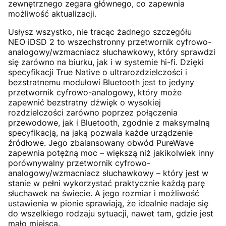
zewnętrznego zegara głównego, co zapewnia
możliwość aktualizacji.
Usłysz wszystko, nie tracąc żadnego szczegółu
NEO iDSD 2 to wszechstronny przetwornik cyfrowo-
analogowy/wzmacniacz słuchawkowy, który sprawdzi
się zarówno na biurku, jak i w systemie hi-fi. Dzięki
specyfikacji True Native o ultrarozdzielczości i
bezstratnemu modułowi Bluetooth jest to jedyny
przetwornik cyfrowo-analogowy, który może
zapewnić bezstratny dźwięk o wysokiej
rozdzielczości zarówno poprzez połączenia
przewodowe, jak i Bluetooth, zgodnie z maksymalną
specyfikacją, na jaką pozwala każde urządzenie
źródłowe. Jego zbalansowany obwód PureWave
zapewnia potężną moc – większą niż jakikolwiek inny
porównywalny przetwornik cyfrowo-
analogowy/wzmacniacz słuchawkowy – który jest w
stanie w pełni wykorzystać praktycznie każdą parę
słuchawek na świecie. A jego rozmiar i możliwość
ustawienia w pionie sprawiają, że idealnie nadaje się
do wszelkiego rodzaju sytuacji, nawet tam, gdzie jest
mało miejsca.