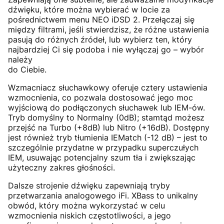
dźwięku, które można wybierać w locie za
pośrednictwem menu NEO iDSD 2. Przełączaj się
między filtrami, jeśli stwierdzisz, że różne ustawienia
pasują do różnych źródeł, lub wybierz ten, który
najbardziej Ci się podoba i nie wyłączaj go – wybór
należy
do Ciebie.
Wzmacniacz słuchawkowy oferuje cztery ustawienia
wzmocnienia, co pozwala dostosować jego moc
wyjściową do podłączonych słuchawek lub IEM-ów.
Tryb domyślny to Normalny (0dB); stamtąd możesz
przejść na Turbo (+8dB) lub Nitro (+16dB). Dostępny
jest również tryb tłumienia IEMatch (-12 dB) – jest to
szczególnie przydatne w przypadku superczułych
IEM, usuwając potencjalny szum tła i zwiększając
użyteczny zakres głośności.
Dalsze strojenie dźwięku zapewniają tryby
przetwarzania analogowego iFi. XBass to unikalny
obwód, który można wykorzystać w celu
wzmocnienia niskich częstotliwości, a jego