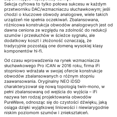
Sekcja cyfrowa to tylko połowa sukcesu w każdym
przetworniku DAC/wzmacniaczu słuchawkowym; jeśli
chodzi o kluczowe obwody analogowe, wiele takich
urządzeń nie spełnia oczekiwań. Zbalansowana,
różnicowa konstrukcja obwodów analogowych jest od
dawna ceniona ze względu na zdolność do redukcji
szumów i przesłuchów w ścieżce sygnału, ale
dodatkowy koszt i złożoność oznaczają, że
tradycyjnie pozostają one domeną wysokiej klasy
komponentów hi-fi.
Od czasu wprowadzenia na rynek wzmacniacza
słuchawkowego Pro iCAN w 2016 roku, firma iFi
stopniowo wdrażała w swojej ofercie konstrukcje
obwodów zbalansowanych o różnym stopniu
zaawansowania. Oryginalny NEO iDSD
charakteryzował się nową topologią twin-mono, w
pełni zbalansowaną od wejścia do wyjścia – iFi
nazywa ten rodzaj projektowania obwodów
PureWave, odnosząc się do czystości dźwięku, jaką
osiąga dzięki wyjątkowej liniowości i niewiarygodnie
niskim poziomom szumów i zniekształceń.