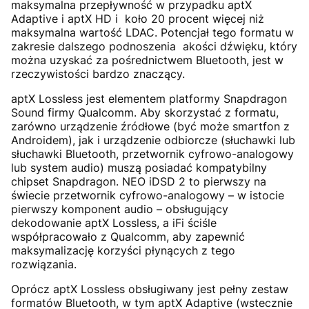
maksymalna przepływność w przypadku aptX
Adaptive i aptX HD i koło 20 procent więcej niż
maksymalna wartość LDAC. Potencjał tego formatu w
zakresie dalszego podnoszenia akości dźwięku, który
można uzyskać za pośrednictwem Bluetooth, jest w
rzeczywistości bardzo znaczący.
aptX Lossless jest elementem platformy Snapdragon
Sound firmy Qualcomm. Aby skorzystać z formatu,
zarówno urządzenie źródłowe (być może smartfon z
Androidem), jak i urządzenie odbiorcze (słuchawki lub
słuchawki Bluetooth, przetwornik cyfrowo-analogowy
lub system audio) muszą posiadać kompatybilny
chipset Snapdragon. NEO iDSD 2 to pierwszy na
świecie przetwornik cyfrowo-analogowy – w istocie
pierwszy komponent audio – obsługujący
dekodowanie aptX Lossless, a iFi ściśle
współpracowało z Qualcomm, aby zapewnić
maksymalizację korzyści płynących z tego
rozwiązania.
Oprócz aptX Lossless obsługiwany jest pełny zestaw
formatów Bluetooth, w tym aptX Adaptive (wstecznie