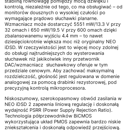
stabilną równowagę pomiędzy mocą dźwięku i
kontrolą, niezależnie od tego, co ma obsługiwać – od
monitorów dousznych o wysokiej czułości po
wymagające prądowo słuchawki planarne.
Wzmacniacz może dostarczyć 5551 mW/13.3 V przy
32 omach i 650 mW/19.5 V przy 600 omach dzięki
zbalansowanemu wyjściu 4.4 mm – to nawet
dziesięciokrotnie większa moc niż oryginalny NEO
iDSD. W rzeczywistości jest to więcej mocy zdolnej
do obsługi najtrudniejszych do wysterowania
słuchawek niż jakikolwiek inny przetwornik
DAC/wzmacniacz słuchawkowy oferuje w tym
przedziale cenowym. Aby zachować maksymalną
rozdzielczość, głośność jest regulowana w domenie
analogowej za pomocą drabinki rezystorowej, pod
precyzyjną kontrolą mikroprocesora.
Niskoszumowy, szerokopasmowy obwód zasilania w
NEO iDSD 2 zapewnia liniową regulację i doskonałą
wydajność PSRR (Power Supply Rejection Ratio).
Technologia półprzewodników BiCMOS
wykorzystująca układ PMOS zapewnia bardzo niskie
zniekształcenia i doskonałą odpowiedź przejściową.