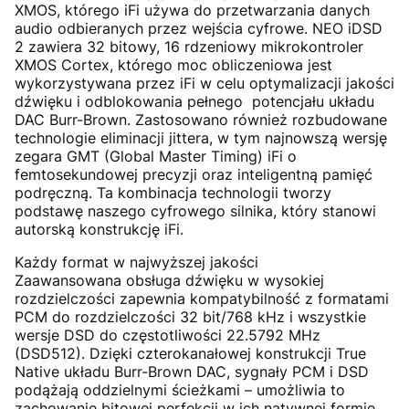
XMOS, którego iFi używa do przetwarzania danych
audio odbieranych przez wejścia cyfrowe. NEO iDSD
2 zawiera 32 bitowy, 16 rdzeniowy mikrokontroler
XMOS Cortex, którego moc obliczeniowa jest
wykorzystywana przez iFi w celu optymalizacji jakości
dźwięku i odblokowania pełnego potencjału układu
DAC Burr-Brown. Zastosowano również rozbudowane
technologie eliminacji jittera, w tym najnowszą wersję
zegara GMT (Global Master Timing) iFi o
femtosekundowej precyzji oraz inteligentną pamięć
podręczną. Ta kombinacja technologii tworzy
podstawę naszego cyfrowego silnika, który stanowi
autorską konstrukcję iFi.
Każdy format w najwyższej jakości
Zaawansowana obsługa dźwięku w wysokiej
rozdzielczości zapewnia kompatybilność z formatami
PCM do rozdzielczości 32 bit/768 kHz i wszystkie
wersje DSD do częstotliwości 22.5792 MHz
(DSD512). Dzięki czterokanałowej konstrukcji True
Native układu Burr-Brown DAC, sygnały PCM i DSD
podążają oddzielnymi ścieżkami – umożliwia to
zachowanie bitowej perfekcji w ich natywnej formie,