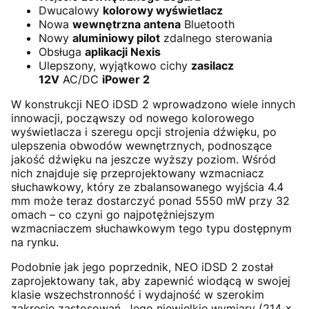
Dwucalowy
kolorowy wyświetlacz
Nowa
wewnętrzna antena
Bluetooth
Nowy
aluminiowy pilot
zdalnego sterowania
Obsługa
aplikacji Nexis
Ulepszony, wyjątkowo cichy
zasilacz
12V
AC/DC
iPower 2
W konstrukcji NEO iDSD 2 wprowadzono wiele innych
innowacji, począwszy od nowego kolorowego
wyświetlacza i szeregu opcji strojenia dźwięku, po
ulepszenia obwodów wewnętrznych, podnoszące
jakość dźwięku na jeszcze wyższy poziom. Wśród
nich znajduje się przeprojektowany wzmacniacz
słuchawkowy, który ze zbalansowanego wyjścia 4.4
mm może teraz dostarczyć ponad 5550 mW przy 32
omach – co czyni go najpotężniejszym
wzmacniaczem słuchawkowym tego typu dostępnym
na rynku.
Podobnie jak jego poprzednik, NEO iDSD 2 został
zaprojektowany tak, aby zapewnić wiodącą w swojej
klasie wszechstronność i wydajność w szerokim
zakresie zastosowań. Jego niewielkie wymiary (214 x