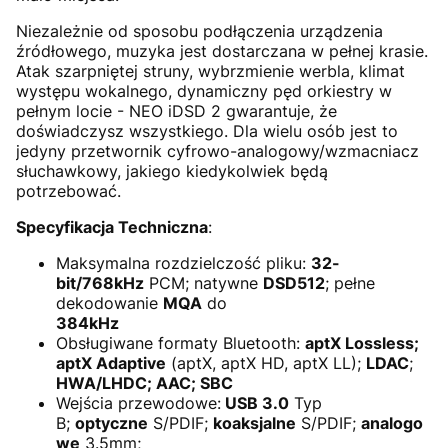
Niezależnie od sposobu podłączenia urządzenia
źródłowego, muzyka jest dostarczana w pełnej krasie.
Atak szarpniętej struny, wybrzmienie werbla, klimat
występu wokalnego, dynamiczny pęd orkiestry w
pełnym locie - NEO iDSD 2 gwarantuje, że
doświadczysz wszystkiego. Dla wielu osób jest to
jedyny przetwornik cyfrowo-analogowy/wzmacniacz
słuchawkowy, jakiego kiedykolwiek będą
potrzebować.
Specyfikacja Techniczna
:
Maksymalna rozdzielczość pliku:
32-
bit/768kHz
PCM; natywne
DSD512
; pełne
dekodowanie
MQA
do
384kHz
Obsługiwane formaty Bluetooth:
aptX Lossless;
aptX Adaptive
(aptX, aptX HD, aptX LL);
LDAC
;
HWA/LHDC; AAC; SBC
Wejścia przewodowe:
USB 3.0
Typ
B;
optyczne
S/PDIF;
koaksjalne
S/PDIF;
analogo
we
3.5mm;