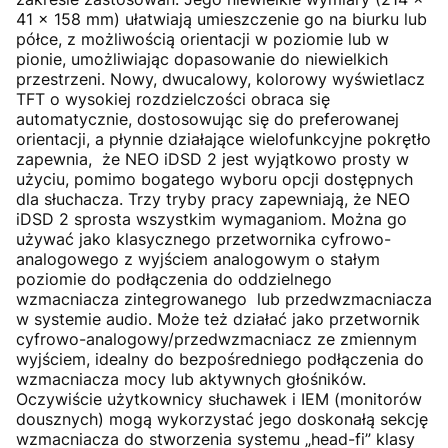
41 x 158 mm) ułatwiają umieszczenie go na biurku lub
półce, z możliwością orientacji w poziomie lub w
pionie, umożliwiając dopasowanie do niewielkich
przestrzeni. Nowy, dwucalowy, kolorowy wyświetlacz
TFT o wysokiej rozdzielczości obraca się
automatycznie, dostosowując się do preferowanej
orientacji, a płynnie działające wielofunkcyjne pokrętło
zapewnia, że NEO iDSD 2 jest wyjątkowo prosty w
użyciu, pomimo bogatego wyboru opcji dostępnych
dla słuchacza. Trzy tryby pracy zapewniają, że NEO
iDSD 2 sprosta wszystkim wymaganiom. Można go
używać jako klasycznego przetwornika cyfrowo-
analogowego z wyjściem analogowym o stałym
poziomie do podłączenia do oddzielnego
wzmacniacza zintegrowanego lub przedwzmacniacza
w systemie audio. Może też działać jako przetwornik
cyfrowo-analogowy/przedwzmacniacz ze zmiennym
wyjściem, idealny do bezpośredniego podłączenia do
wzmacniacza mocy lub aktywnych głośników.
Oczywiście użytkownicy słuchawek i IEM (monitorów
dousznych) mogą wykorzystać jego doskonałą sekcję
wzmacniacza do stworzenia systemu „head-fi” klasy