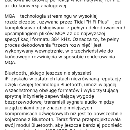
aż do konwersji analogowej.
MQA - technologia streamingu w wysokiej
rozdzielczości, używana przez Tidal "HiFi Plus" - jest
kompleksowo obsługiwana, z pełnym dekodowaniem /
upsamplingiem plików MQA aż do najwyższej
specyfikacji formatu 384 kHz. Oznacza to, że pełny
proces dekodowania "trzech rozwinięć" jest
wykonywany wewnętrznie, w przeciwieństwie do
końcowego rozwinięcia w sposobie renderowania
MQA.
Bluetooth, jakiego jeszcze nie słyszałeś
iFi zyskało w ostatnich latach niezrównaną reputację
dzięki swojej technologii Bluetooth, umożliwiającej
wszechstronną obsługę formatów i wykorzystującą
sprytną inżynierię zapewniającą wygodę
bezprzewodowej transmisji sygnału audio między
urządzeniami przy znacznie mniejszych
kompromisach dźwiękowych niż jest to powszechnie
kojarzone z Bluetooth. Teraz firma przeprojektowała
swój moduł Bluetooth, aby jeszcze bardziej podnieść