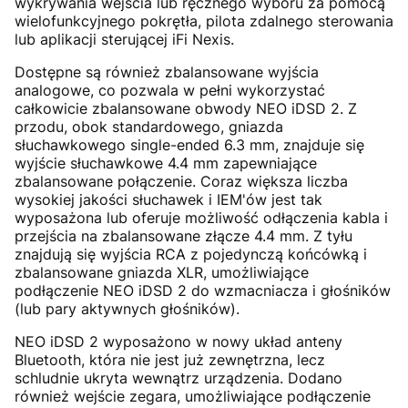
wykrywania wejścia lub ręcznego wyboru za pomocą
wielofunkcyjnego pokrętła, pilota zdalnego sterowania
lub aplikacji sterującej iFi Nexis.
Dostępne są również zbalansowane wyjścia
analogowe, co pozwala w pełni wykorzystać
całkowicie zbalansowane obwody NEO iDSD 2. Z
przodu, obok standardowego, gniazda
słuchawkowego single-ended 6.3 mm, znajduje się
wyjście słuchawkowe 4.4 mm zapewniające
zbalansowane połączenie. Coraz większa liczba
wysokiej jakości słuchawek i IEM'ów jest tak
wyposażona lub oferuje możliwość odłączenia kabla i
przejścia na zbalansowane złącze 4.4 mm. Z tyłu
znajdują się wyjścia RCA z pojedynczą końcówką i
zbalansowane gniazda XLR, umożliwiające
podłączenie NEO iDSD 2 do wzmacniacza i głośników
(lub pary aktywnych głośników).
NEO iDSD 2 wyposażono w nowy układ anteny
Bluetooth, która nie jest już zewnętrzna, lecz
schludnie ukryta wewnątrz urządzenia. Dodano
również wejście zegara, umożliwiające podłączenie