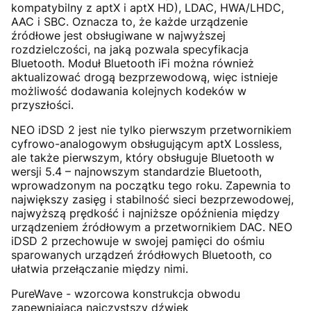
kompatybilny z aptX i aptX HD), LDAC, HWA/LHDC,
AAC i SBC. Oznacza to, że każde urządzenie
źródłowe jest obsługiwane w najwyższej
rozdzielczości, na jaką pozwala specyfikacja
Bluetooth. Moduł Bluetooth iFi można również
aktualizować drogą bezprzewodową, więc istnieje
możliwość dodawania kolejnych kodeków w
przyszłości.
NEO iDSD 2 jest nie tylko pierwszym przetwornikiem
cyfrowo-analogowym obsługującym aptX Lossless,
ale także pierwszym, który obsługuje Bluetooth w
wersji 5.4 – najnowszym standardzie Bluetooth,
wprowadzonym na początku tego roku. Zapewnia to
największy zasięg i stabilność sieci bezprzewodowej,
najwyższą prędkość i najniższe opóźnienia między
urządzeniem źródłowym a przetwornikiem DAC. NEO
iDSD 2 przechowuje w swojej pamięci do ośmiu
sparowanych urządzeń źródłowych Bluetooth, co
ułatwia przełączanie między nimi.
PureWave - wzorcowa konstrukcja obwodu
zapewniająca najczystszy dźwięk