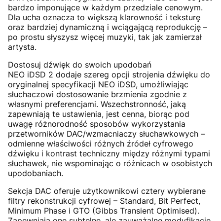
bardzo imponujące w każdym przedziale cenowym.
Dla ucha oznacza to większą klarowność i teksturę
oraz bardziej dynamiczną i wciągającą reprodukcję –
po prostu słyszysz więcej muzyki, tak jak zamierzał
artysta.
Dostosuj dźwięk do swoich upodobań
NEO iDSD 2 dodaje szereg opcji strojenia dźwięku do
oryginalnej specyfikacji NEO iDSD, umożliwiając
słuchaczowi dostosowanie brzmienia zgodnie z
własnymi preferencjami. Wszechstronność, jaką
zapewniają te ustawienia, jest cenna, biorąc pod
uwagę różnorodność sposobów wykorzystania
przetworników DAC/wzmacniaczy słuchawkowych –
odmienne właściwości różnych źródeł cyfrowego
dźwięku i kontrast techniczny między różnymi typami
słuchawek, nie wspominając o różnicach w osobistych
upodobaniach.
Sekcja DAC oferuje użytkownikowi cztery wybierane
filtry rekonstrukcji cyfrowej – Standard, Bit Perfect,
Minimum Phase i GTO (Gibbs Transient Optimised).
Zapewniają one subtelne, ale zauważalne modyfikacje