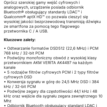
Oprócz szerokiej gamy wejść cyfrowych i
analogowych, urządzenie posiada odbiornik
Bluetooth® obsługujący standardy LDAC™ i
Qualcomm® aptX HD™ co pozwala cieszyć się
wysokiej jakości bezprzewodową transmisją dźwięku
ze smartfona za pomocą tego flagowego
przetwornika C / A USB.
Kluczowe zalety:
• Odtwarzanie formatów DSD512 (22,6 MHz) i PCM
768 kHz / 32-bit PCM
• Podwójny monofoniczny obwód z wysokiej klasy
przetwornikiem AKM VERITA AK4497 na każdym
kanale
• 5 rodzajów filtrów cyfrowych PCM i 2 typy filtrów
cyfrowych DSD
• Konwersja sygnału w górę do 24,5 MHz DSD i 384
kHz / 32-bit PCM
• Podwójne zegary dla częstotliwości 44,1 kHz i 48
kHz oraz wejście dla sygnału zegara zewnętrznego 10
Mhz
• Odbiornik Bluetooth obsługujący standard LDAC i