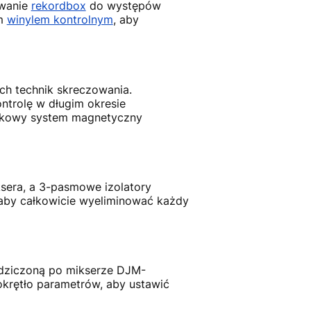
ywanie
rekordbox
do występów
ym
winylem kontrolnym
, aby
h technik skreczowania.
ntrolę w długim okresie
tykowy system magnetyczny
ksera, a 3-pasmowe izolatory
, aby całkowicie wyeliminować każdy
edziczoną po mikserze DJM-
okrętło parametrów, aby ustawić