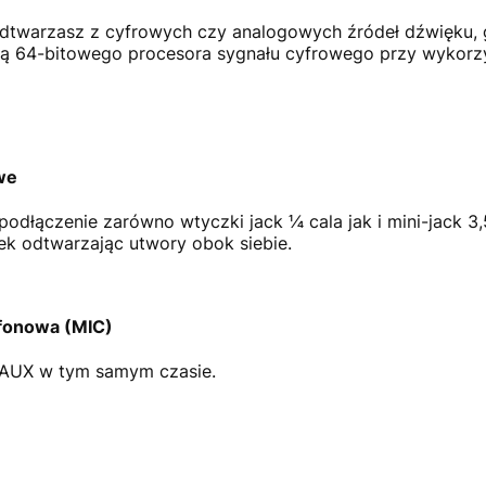
odtwarzasz z cyfrowych czy analogowych źródeł dźwięku, g
ą 64-bitowego procesora sygnału cyfrowego przy wykorzyst
we
dłączenie zarówno wtyczki jack ¼ cala jak i mini-jack 3,
ek odtwarzając utwory obok siebie.
ofonowa (MIC)
a AUX w tym samym czasie.