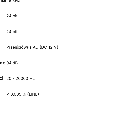
nia
48 kHz
24 bit
24 bit
Przejściówka AC (DC 12 V)
ine
94 dB
ci
20 - 20000 Hz
< 0,005 % (LINE)