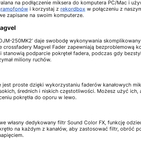
lana na podłączenie miksera do komputera PC/Mac i uż
gramofonów
i korzystaj z
rekordbox
w połączeniu z nasz
owe zapisane na swoim komputerze.
Magvel
 DJM-250MK2’ daje swobodę wykonywania skomplikowanyc
e crossfadery Magvel Fader zapewniają bezproblemową ko
i stanowią podparcie pokręteł fadera, podczas gdy bezs
zymał miliony ruchów.
 jest proste dzięki wykorzystaniu faderów kanałowych mi
sokich, średnich i niskich częstotliwości. Możesz użyć ich
ceniu pokrętła do oporu w lewo.
we własny dedykowany filtr Sound Color FX, funkcję odzi
ętło na każdym z kanałów, aby zastosować filtr, obróć p
napięciem.