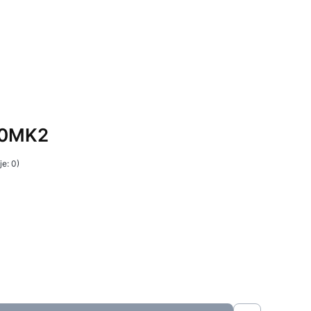
50MK2
e: 0)