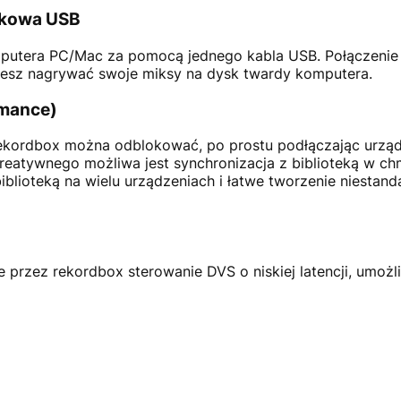
ękowa USB
tera PC/Mac za pomocą jednego kabla USB. Połączenie US
esz nagrywać swoje miksy na dysk twardy komputera.
rmance)
rekordbox można odblokować, po prostu podłączając urzą
reatywnego możliwa jest synchronizacja z biblioteką w ch
lioteką na wielu urządzeniach i łatwe tworzenie niestand
 przez rekordbox sterowanie DVS o niskiej latencji, umożl