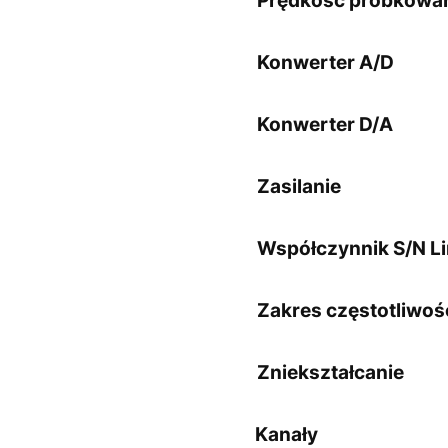
Prędkość próbkowa
Konwerter A/D
Konwerter D/A
Zasilanie
Współczynnik S/N L
Zakres częstotliwoś
Zniekształcanie
Kanały