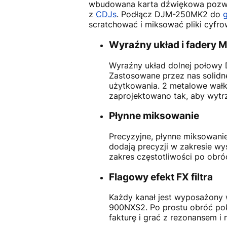
wbudowana karta dźwiękowa pozwa
z
CDJs
. Podłącz DJM-250MK2 do
scratchować i miksować pliki cyfr
Wyraźny układ i fadery 
Wyraźny układ dolnej połowy
Zastosowane przez nas solidn
użytkowania. 2 metalowe wałk
zaprojektowano tak, aby wytr
Płynne miksowanie
Precyzyjne, płynne miksowanie
dodają precyzji w zakresie wy
zakres częstotliwości po obró
Flagowy efekt FX filtra
Każdy kanał jest wyposażony 
900NXS2. Po prostu obróć pokr
fakturę i grać z rezonansem i 