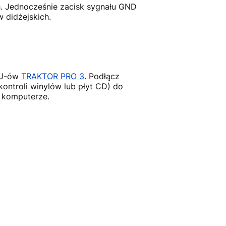
h. Jednocześnie zacisk sygnału GND
 didżejskich.
DJ-ów
TRAKTOR PRO 3
. Podłącz
ntroli winylów lub płyt CD) do
a komputerze.