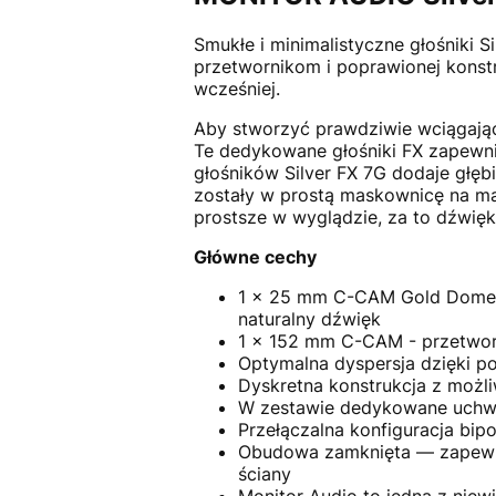
Smukłe i minimalistyczne głośniki
przetwornikom i poprawionej konstru
wcześniej.
Aby stworzyć prawdziwie wciągając
Te dedykowane głośniki FX zapewni
głośników Silver FX 7G dodaje głęb
zostały w prostą maskownicę na ma
prostsze w wyglądzie, za to dźwięk 
Główne cechy
1 x 25 mm C-CAM Gold Dome -
naturalny dźwięk
1 x 152 mm C-CAM - przetworn
Optymalna dyspersja dzięki 
Dyskretna konstrukcja z możl
W zestawie dedykowane uchwyty
Przełączalna konfiguracja bi
Obudowa zamknięta — zapewnia
ściany
Monitor Audio to jedna z nie