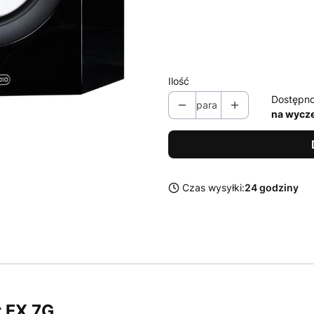
Poszczególne warianty mogą ró
*
INNE KOLORY
Pokaż wszystkie kolory
Ilość
Dostępno
para
na wycz
Czas wysyłki:
24 godziny
 FX 7G