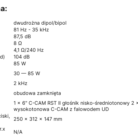
a:
dwudrożna dipol/bipol
81 Hz - 35 kHz
87,5 dB
8 Ω
4,1 Ω/240 Hz
d)
104 dB
85 W
30 — 85 W
2 kHz
obudowa zamknięta
1 x 6" C-CAM RST II głośnik nisko-średniotonowy 2
wysokotonowa C-CAM z falowodem UD
ski,
250 x 312 x 147 mm
r.x
N/A