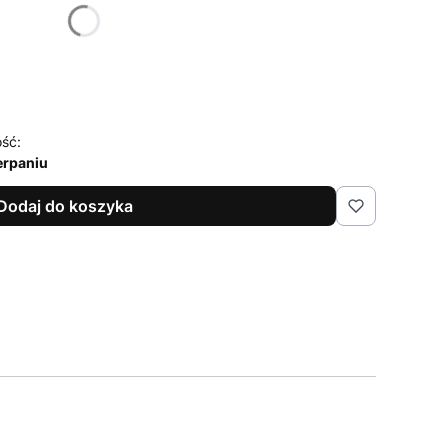
żnić się ceną
ść:
erpaniu
Dodaj do koszyka