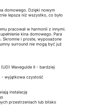
 kina domowego. Dzięki nowym
znie lepsza niż wszystko, co było
emu pracował w harmonii z innymi.
zupełnienie kina domowego. Para
m. Skromne i proste, wyposażone
lumny surround nie mogą być już
UD) Waveguide II - bardziej
I - wyjątkowa czystość
ają instalację
go
ch przestrzeniach lub blisko