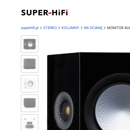
superhifi.pl
STEREO
KOLUMNY
NA SCIANĘ
MONITOR AUDI