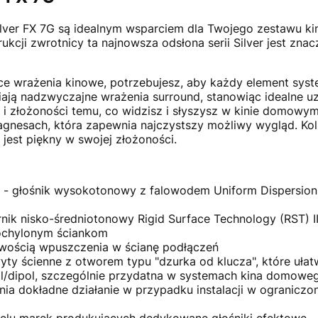
 Silver FX 7G są idealnym wsparciem dla Twojego zestawu
kcji zwrotnicy ta najnowsza odsłona serii Silver jest znac
e wrażenia kinowe, potrzebujesz, aby każdy element syst
ają nadzwyczajne wrażenia surround, stanowiąc idealne u
i i złożoności temu, co widzisz i słyszysz w kinie domowy
gnesach, która zapewnia najczystszy możliwy wygląd. Ko
jest piękny w swojej złożoności.
 głośnik wysokotonowy z falowodem Uniform Dispersion (
ik nisko-średniotonowy Rigid Surface Technology (RST) I
pochylonym ściankom
iwością wpuszczenia w ścianę podłączeń
 ścienne z otworem typu "dzurka od klucza", które ułatwi
pol/dipol, szczególnie przydatna w systemach kina domowe
 dokładne działanie w przypadku instalacji w ograniczony
wielu marek produkujących dedykowane głośniki efektowe