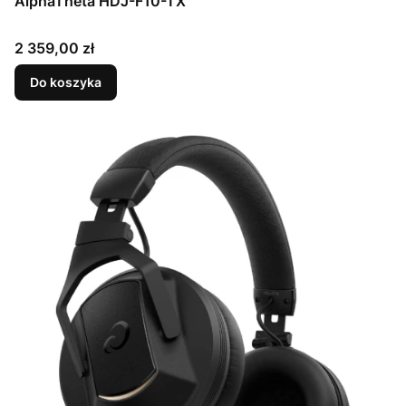
AlphaTheta HDJ-F10-TX
Cena
2 359,00 zł
Do koszyka