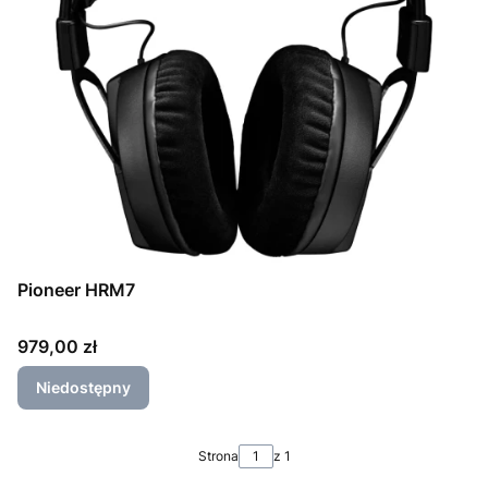
Pioneer HRM7
Cena
979,00 zł
Niedostępny
Strona
z 1