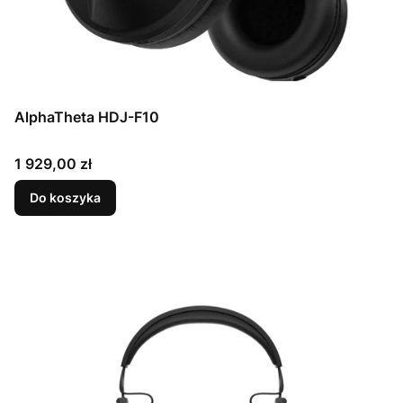
AlphaTheta HDJ-F10
Cena
1 929,00 zł
Do koszyka