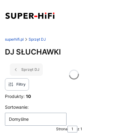
superhifi.pl
Sprzęt DJ
DJ SŁUCHAWKI
Sprzęt DJ
Filtry
Produkty:
10
Lista produktów
Sortowanie:
Domyślne
Strona
z 1