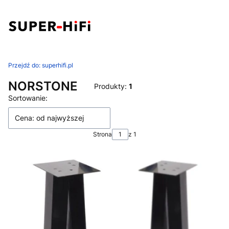
Przejdź do:
superhifi.pl
NORSTONE
Produkty:
1
Lista produktów
Sortowanie:
Cena: od najwyższej
Strona
z 1